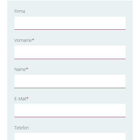
Firma
Pflichtfeld
Vorname
*
Pflichtfeld
Name
*
Pflichtfeld
E-Mail
*
Telefon