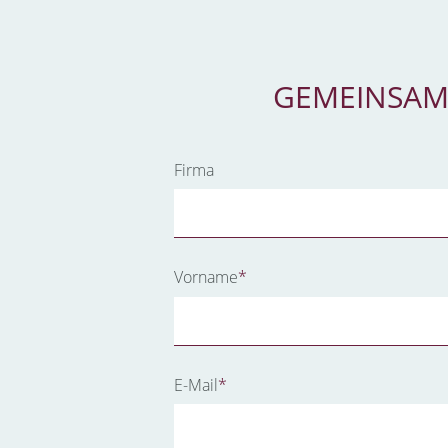
GEMEINSAM
Firma
Pflichtfeld
Vorname
*
Pflichtfeld
E-Mail
*