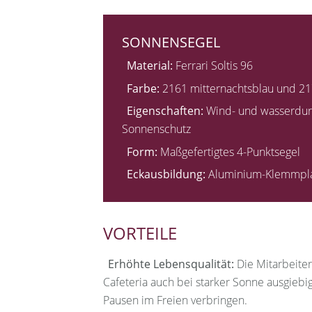
SONNENSEGEL
Material:
Ferrari Soltis 96
Farbe:
2161 mitternachtsblau und 217
Eigenschaften:
Wind- und wasserdurch
Sonnenschutz
Form:
Maßgefertigtes 4-Punktsegel
Eckausbildung:
Aluminium-Klemmpla
VORTEILE
Erhöhte Lebensqualität:
Die Mitarbeiter
Cafeteria auch bei starker Sonne ausgie
Pausen im Freien verbringen.