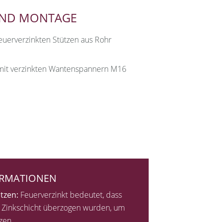
UND MONTAGE
euerverzinkten Stützen aus Rohr
it verzinkten Wantenspannern M16
ORMATIONEN
tzen:
Feuerverzinkt bedeutet, dass
er Zinkschicht überzogen wurden, um
zen.