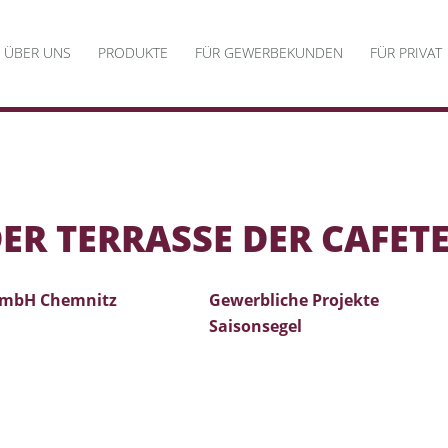
NAVIGATION
ÜBER UNS
PRODUKTE
FÜR GEWERBEKUNDEN
FÜR PRIVAT
ÜBERSPRINGEN
R TERRASSE DER CAFET
mbH Chemnitz
Gewerbliche Projekte
Saisonsegel