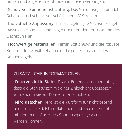
nutzen und angenehme Stunden im Freien verbringen.
Schutz vor Sonneneinstrahlung:
Das Sonnensegel spendet
Schatten und schützt vor schädlichen UV-Strahlen.
Individuelle Anpassung:
Das maßgefertigte Sechsecksegel
passt sich optimal an die Gegebenheiten der Terrasse und des
Dachstuhls an.
Hochwertige Materialien:
Ferrari Soltis 96W und die robuste
Konstruktion gewährleisten eine lange Lebensdauer des
Sonnensegels.
ZUSÄTZLICHE INFORMATIONEN
Feuerverzinkte Stahlstützen:
Feuerverzinkt bedeutet,
dass die Stahlstützen mit einer Zinkschicht überzogen
wurden, um sie vor Korrosion zu schützen.
Niro-Ratschen:
Niro ist die Kurzform für nichtrostend
und steht für Edelstahl. Ratschen sind Spannelemente,
mit denen die Gurte des Sonnensegels gespannt
werden können.