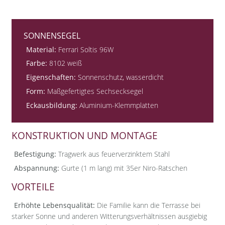
SONNENSEGEL
Material:
Ferrari Soltis 96W
Farbe:
8102 weiß
Eigenschaften:
Sonnenschutz, wasserdicht
Form:
Maßgefertigtes Sechsecksegel
Eckausbildung:
Aluminium-Klemmplatten
KONSTRUKTION UND MONTAGE
Befestigung:
Tragwerk aus feuerverzinktem Stahl
Abspannung:
Gurte (1 m lang) mit 35er Niro-Ratschen
VORTEILE
Erhöhte Lebensqualität:
Die Familie kann die Terrasse bei
starker Sonne und anderen Witterungsverhältnissen ausgiebig