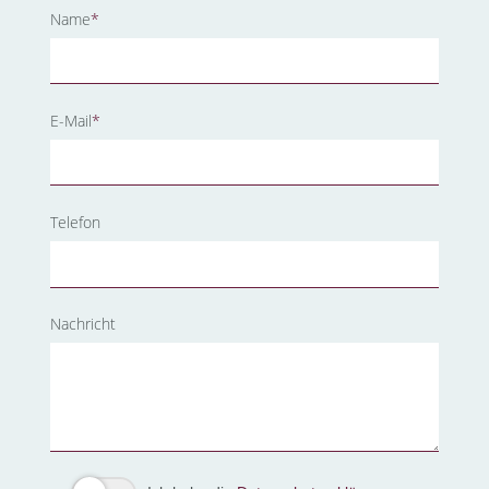
Pflichtfeld
Name
*
Pflichtfeld
E-Mail
*
Telefon
Nachricht