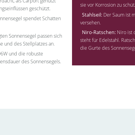
dacht, als Carport genutzt
sie vor Korrosion zu schüt
ungseinflüssen geschützt.
Stahlseil:
Der Saum ist m
nnensegel spendet Schatten
versehen.
Niro-Ratschen:
Niro ist
ten Sonnensegel passen sich
steht für Edelstahl. Rat
 und des Stellplatzes an.
die Gurte des Sonnenseg
 96W und die robuste
ebensdauer des Sonnensegels.