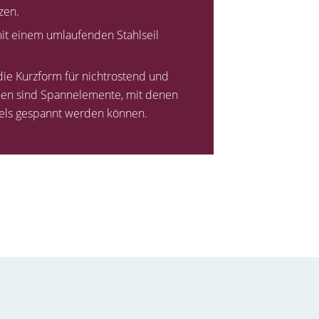
zen.
it einem umlaufenden Stahlseil
 die Kurzform für nichtrostend und
schen sind Spannelemente, mit denen
els gespannt werden können.