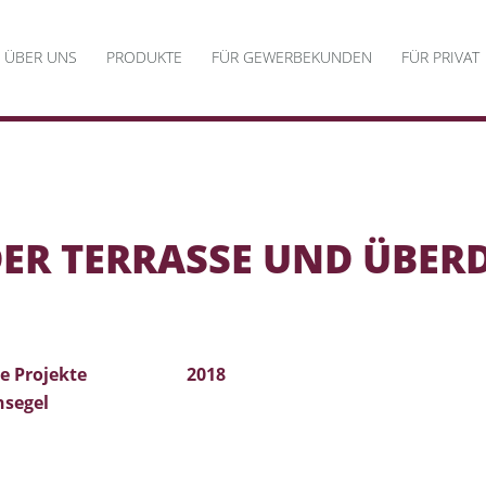
NAVIGATION
ÜBER UNS
PRODUKTE
FÜR GEWERBEKUNDEN
FÜR PRIVAT
ÜBERSPRINGEN
ER TERRASSE UND ÜBER
e Projekte
2018
nsegel