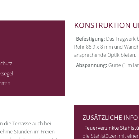
KONSTRUKTION 
Befestigung:
Das Tragwerk b
Rohr 88,9 x 8 mm und Wandhal
ansprechende Optik bieten.
chutz
Abspannung:
Gurte (1 m la
ksegel
tten
ZUSÄTZLICHE INF
n die Terrasse auch bei
Feuerverzinkte Stahlstü
nehme Stunden im Freien
die Stahlstützen mit ein