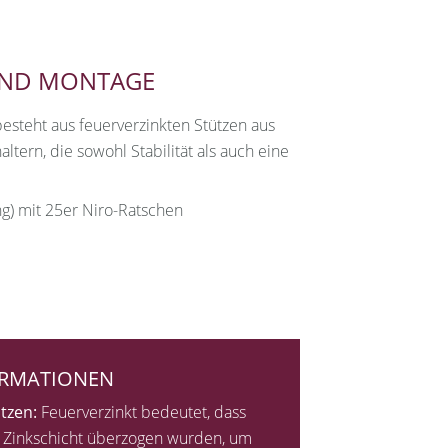
UND MONTAGE
esteht aus feuerverzinkten Stützen aus
tern, die sowohl Stabilität als auch eine
ng) mit 25er Niro-Ratschen
ORMATIONEN
tzen:
Feuerverzinkt bedeutet, dass
er Zinkschicht überzogen wurden, um