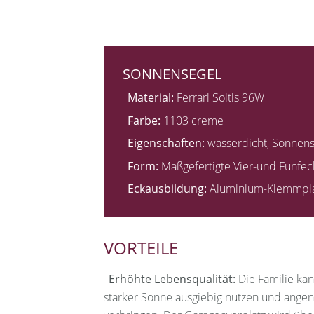
SONNENSEGEL
Material:
Ferrari Soltis 96W
Farbe:
1103 creme
Eigenschaften:
wasserdicht, Sonnens
Form:
Maßgefertigte Vier-und Fünfec
Eckausbildung:
Aluminium-Klemmpla
VORTEILE
Erhöhte Lebensqualität:
Die Familie kan
starker Sonne ausgiebig nutzen und ange