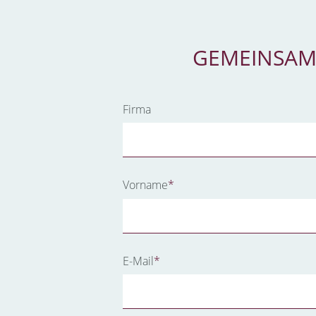
GEMEINSAM
Firma
Pflichtfeld
Vorname
*
Pflichtfeld
E-Mail
*